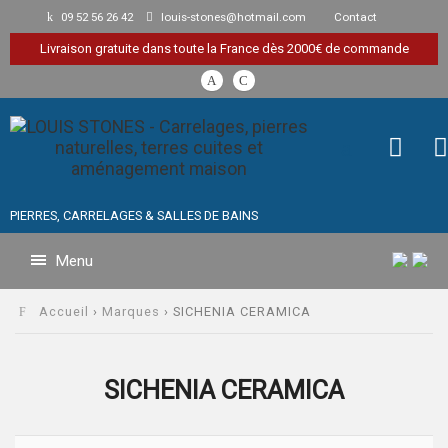
09 52 56 26 42
louis-stones@hotmail.com
Contact
Livraison gratuite dans toute la France dès 2000€ de commande
PIERRES, CARRELAGES & SALLES DE BAINS
Menu
Accueil
›
Marques
› SICHENIA CERAMICA
SICHENIA CERAMICA