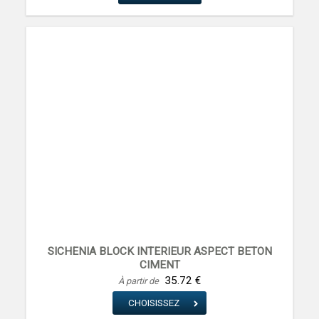
SICHENIA BLOCK INTERIEUR ASPECT BETON
CIMENT
SICHENIA CERAMICA
35.72 €
À partir de
CHOISISSEZ